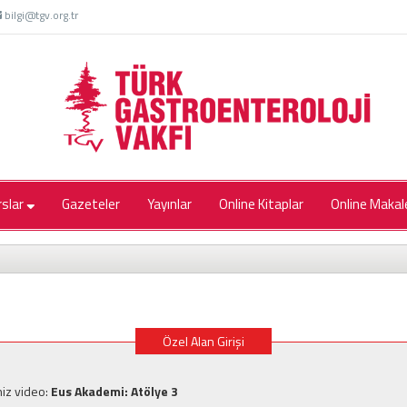
bilgi@tgv.org.tr
rslar
Gazeteler
Yayınlar
Online Kitaplar
Online Makal
Özel Alan Girişi
niz video:
Eus Akademi: Atölye 3